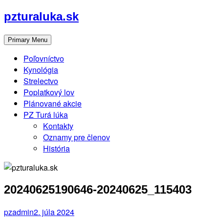
Skip
pzturaluka.sk
to
content
Primary Menu
Poľovníctvo
Kynológia
Strelectvo
Poplatkový lov
Plánované akcie
PZ Turá lúka
Kontakty
Oznamy pre členov
História
20240625190646-20240625_115403
pzadmin
2. júla 2024