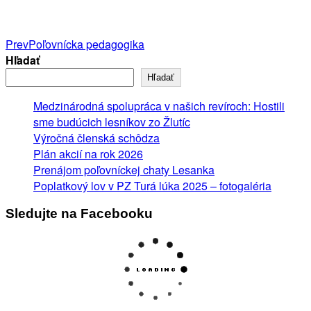
Post
Prev
Poľovnícka pedagogika
Hľadať
navigation
Hľadať
Medzinárodná spolupráca v našich revíroch: Hostili
sme budúcich lesníkov zo Žlutíc
Výročná členská schôdza
Plán akcií na rok 2026
Prenájom poľovníckej chaty Lesanka
Poplatkový lov v PZ Turá lúka 2025 – fotogaléria
Sledujte na Facebooku