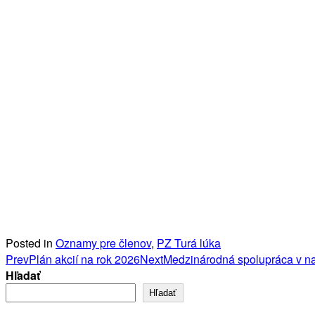
Posted in
Oznamy pre členov
,
PZ Turá lúka
Post
Prev
Plán akcií na rok 2026
Next
Medzinárodná spolupráca v naš
Hľadať
navigation
Hľadať