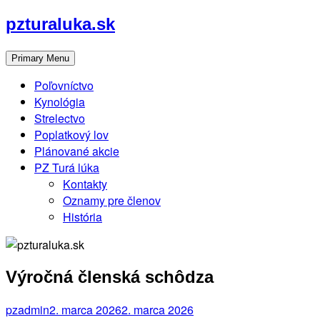
Skip
pzturaluka.sk
to
content
Primary Menu
Poľovníctvo
Kynológia
Strelectvo
Poplatkový lov
Plánované akcie
PZ Turá lúka
Kontakty
Oznamy pre členov
História
Výročná členská schôdza
pzadmin
2. marca 2026
2. marca 2026