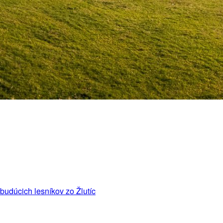
budúcich lesníkov zo Žlutíc