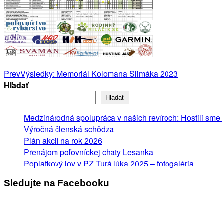
Post
Prev
Výsledky: Memoriál Kolomana Slimáka 2023
Hľadať
navigation
Hľadať
Medzinárodná spolupráca v našich revíroch: Hostili sme 
Výročná členská schôdza
Plán akcií na rok 2026
Prenájom poľovníckej chaty Lesanka
Poplatkový lov v PZ Turá lúka 2025 – fotogaléria
Sledujte na Facebooku