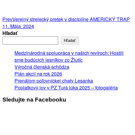
Post
Prev
Verejný strelecký pretek v disciplíne AMERICKÝ TRAP
11. Mája 2024
navigation
Hľadať
Hľadať
Medzinárodná spolupráca v našich revíroch: Hostili
sme budúcich lesníkov zo Žlutíc
Výročná členská schôdza
Plán akcií na rok 2026
Prenájom poľovníckej chaty Lesanka
Poplatkový lov v PZ Turá lúka 2025 – fotogaléria
Sledujte na Facebooku