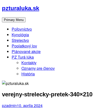
Skip
pzturaluka.sk
to
content
Primary Menu
Poľovníctvo
Kynológia
Strelectvo
Poplatkový lov
Plánované akcie
PZ Turá lúka
Kontakty
Oznamy pre členov
História
verejny-strelecky-pretek-340×210
pzadmin
10. apríla 2024