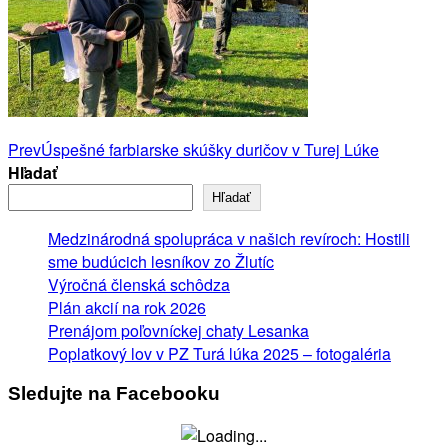
Post
Prev
Úspešné farbiarske skúšky duričov v Turej Lúke
Hľadať
navigation
Hľadať
Medzinárodná spolupráca v našich revíroch: Hostili
sme budúcich lesníkov zo Žlutíc
Výročná členská schôdza
Plán akcií na rok 2026
Prenájom poľovníckej chaty Lesanka
Poplatkový lov v PZ Turá lúka 2025 – fotogaléria
Sledujte na Facebooku