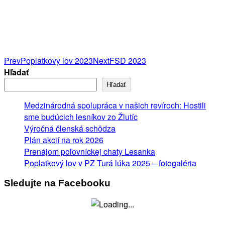
Post
Prev
Poplatkovy lov 2023
Next
FSD 2023
Hľadať
navigation
Hľadať
Medzinárodná spolupráca v našich revíroch: Hostili
sme budúcich lesníkov zo Žlutíc
Výročná členská schôdza
Plán akcií na rok 2026
Prenájom poľovníckej chaty Lesanka
Poplatkový lov v PZ Turá lúka 2025 – fotogaléria
Sledujte na Facebooku