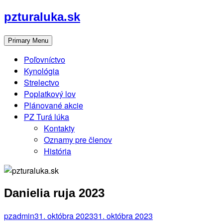
Skip
pzturaluka.sk
to
content
Primary Menu
Poľovníctvo
Kynológia
Strelectvo
Poplatkový lov
Plánované akcie
PZ Turá lúka
Kontakty
Oznamy pre členov
História
Danielia ruja 2023
pzadmin
31. októbra 2023
31. októbra 2023